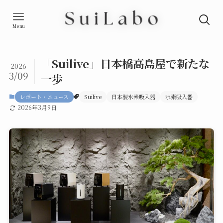
Menu
「Suilive」日本橋高島屋で新たな
2026
3/09
一歩
レポート・ニュース
Suilive
日本製水素吸入器
水素吸入器
2026年3月9日