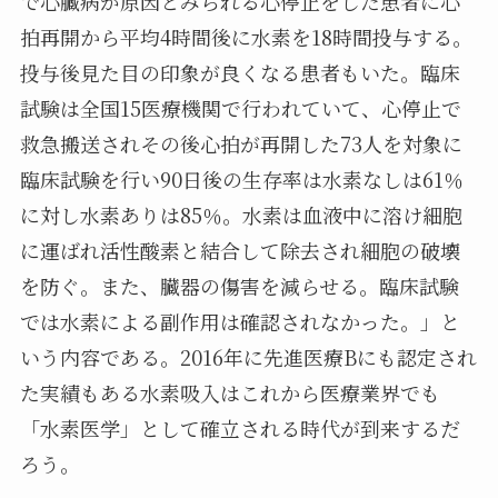
で心臓病が原因とみられる心停止をした患者に心
拍再開から平均4時間後に水素を18時間投与する。
投与後見た目の印象が良くなる患者もいた。臨床
試験は全国15医療機関で行われていて、心停止で
救急搬送されその後心拍が再開した73人を対象に
臨床試験を行い90日後の生存率は水素なしは61％
に対し水素ありは85％。水素は血液中に溶け細胞
に運ばれ活性酸素と結合して除去され細胞の破壊
を防ぐ。また、臓器の傷害を減らせる。臨床試験
では水素による副作用は確認されなかった。」と
いう内容である。2016年に先進医療Bにも認定され
た実績もある水素吸入はこれから医療業界でも
「水素医学」として確立される時代が到来するだ
ろう。