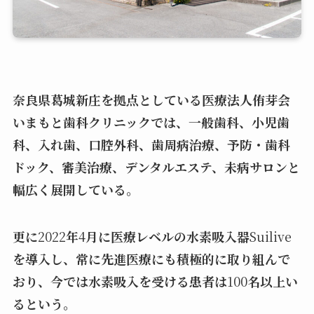
奈良県葛城新庄を拠点としている医療法人侑芽会
いまもと歯科クリニックでは、一般歯科、小児歯
科、入れ歯、口腔外科、歯周病治療、予防・歯科
ドック、審美治療、デンタルエステ、未病サロンと
幅広く展開している。
更に
2022
年
4
月に医療レベルの水素吸入器
Suilive
を導入し、常に先進医療にも積極的に取り組んで
おり、今では水素吸入を受ける患者は
100
名以上い
るという。